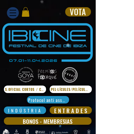
VOTA
S.OFICIAL CORTOS / CURTS
PEL·LÍCULES/PELÍCULAS
Protocol anti assetjament
E N T R A D E S
I N D Ú S T R I A
BONOS - MEMBRESIAS