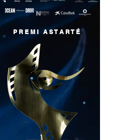
P R E M I A S T A R T É