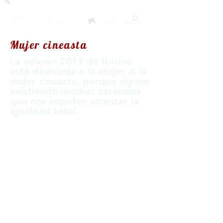
Mujer cineasta
La edición 2019 de Ibicine
está dedicada a la mujer. A la
mujer cineasta, porque siguen
existiendo muchas carencias
que nos impiden alcanzar la
igualdad total.
contact@ibicine.com
industria@ibicine.com
ventas@ibicine.com
AMB EL SUPORT DE: