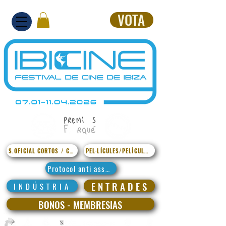
VOTA
S.OFICIAL CORTOS / CURTS
PEL·LÍCULES/PELÍCULAS
Protocol anti assetjament
E N T R A D E S
I N D Ú S T R I A
BONOS - MEMBRESIAS