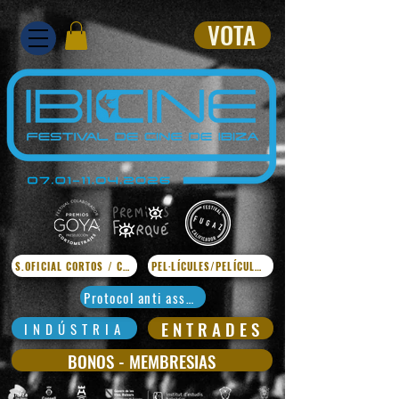
VOTA
S.OFICIAL CORTOS / CURTS
PEL·LÍCULES/PELÍCULAS
Protocol anti assetjament
E N T R A D E S
I N D Ú S T R I A
BONOS - MEMBRESIAS