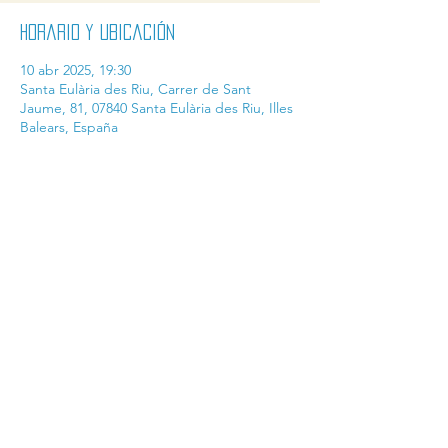
Horario y ubicación
10 abr 2025, 19:30
Santa Eulària des Riu, Carrer de Sant
Jaume, 81, 07840 Santa Eulària des Riu, Illes
Balears, España
Compartir este evento
contact@ibicine.com
industria@ibicine.com
ventas@ibicine.com
AMB EL SUPORT DE: