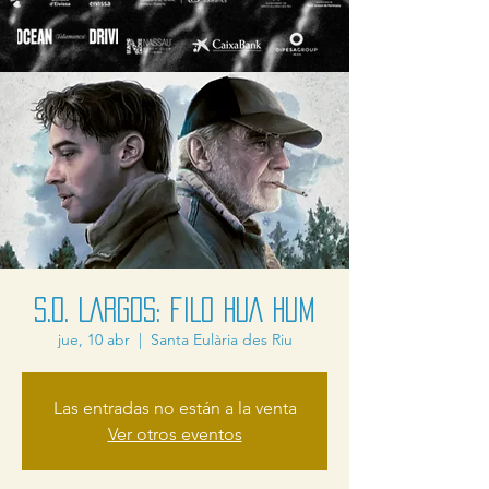
S.O. LARGOS: FILO HUA HUM
jue, 10 abr
  |  
Santa Eulària des Riu
Las entradas no están a la venta
Ver otros eventos