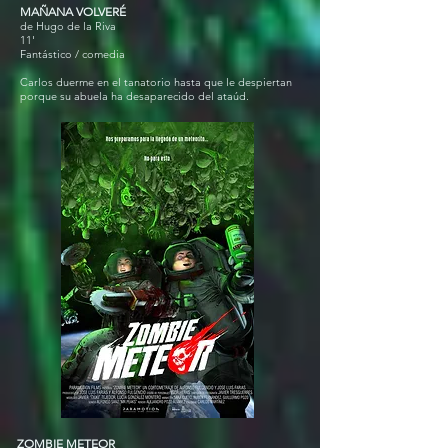
MAÑANA VOLVERÉ
de Hugo de la Riva
11'
Fantástico / comedia
Carlos duerme en el tanatorio hasta que le despiertan
porque su abuela ha desaparecido del ataúd.
ZOMBIE METEOR