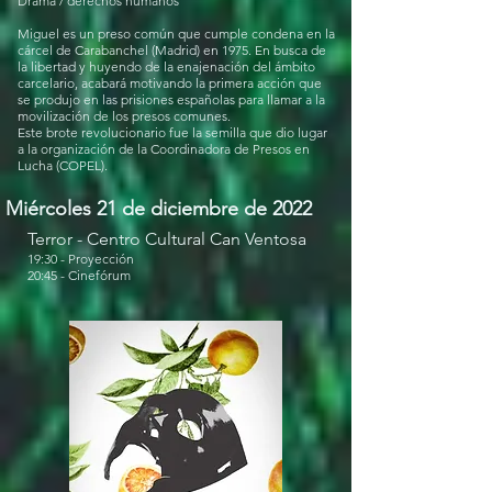
Drama / derechos humanos
Miguel es un preso común que cumple condena en la
cárcel de Carabanchel (Madrid) en 1975. En busca de
la libertad y huyendo de la enajenación del ámbito
carcelario, acabará motivando la primera acción que
se produjo en las prisiones españolas para llamar a la
movilización de los presos comunes.
Este brote revolucionario fue la semilla que dio lugar
a la organización de la Coordinadora de Presos en
Lucha (COPEL).
Miércoles 21 de diciembre de 2022
Terror - Centro Cultural Can Ventosa
19:30 - Proyección
20:45 - Cinefórum