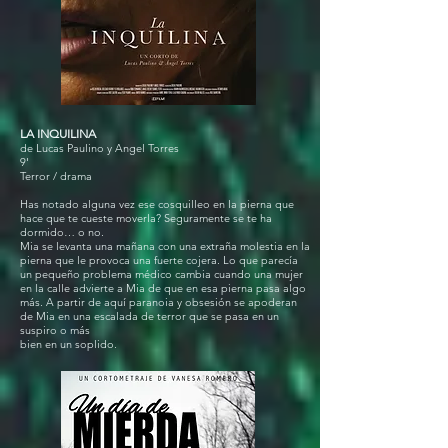
LA INQUILINA
de Lucas Paulino y Angel Torres
9'
Terror / drama
Has notado alguna vez ese cosquilleo en la pierna que
hace que te cueste moverla? Seguramente se te ha
dormido… o no.
Mia se levanta una mañana con una extraña molestia en la
pierna que le provoca una fuerte cojera. Lo que parecía
un pequeño problema médico cambia cuando una mujer
en la calle advierte a Mia de que en esa pierna pasa algo
más. A partir de aquí paranoia y obsesión se apoderan
de Mia en una escalada de terror que se pasa en un
suspiro o más
bien en un soplido.