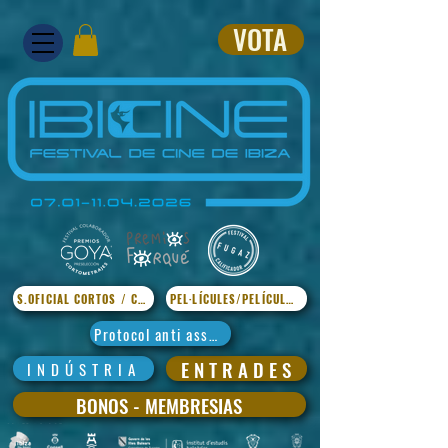
VOTA
S.OFICIAL CORTOS / CURTS
PEL·LÍCULES/PELÍCULAS
Protocol anti assetjament
E N T R A D E S
I N D Ú S T R I A
BONOS - MEMBRESIAS