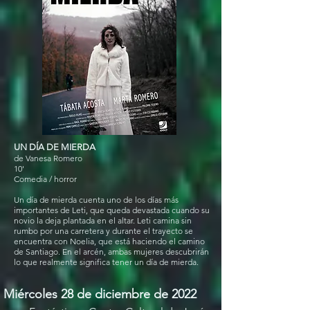
UN DÍA DE MIERDA
de Vanesa Romero
10'
Comedia / horror
Un día de mierda cuenta uno de los días más
importantes de Leti, que queda devastada cuando su
novio la deja plantada en el altar. Leti camina sin
rumbo por una carretera y durante el trayecto se
encuentra con Noelia, que está haciendo el camino
de Santiago. En el arcén, ambas mujeres descubrirán
lo que realmente significa tener un día de mierda.
Miércoles 28 de diciembre de 2022