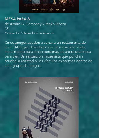
MESA PARA 3
de Álvaro G. Company y Meka Ribera
13'
Comedia / derechos humanos
Cinco amigos acuden a cenar a un restaurante de
nivel. Al llegar, descubren que la mesa reservada,
inicialmente para cinco personas, es ahora una mesa
para tres. Una situación imprevista que pondrá a
prueba la amistad, y los vínculos existentes dentro de
este grupo de amigos.