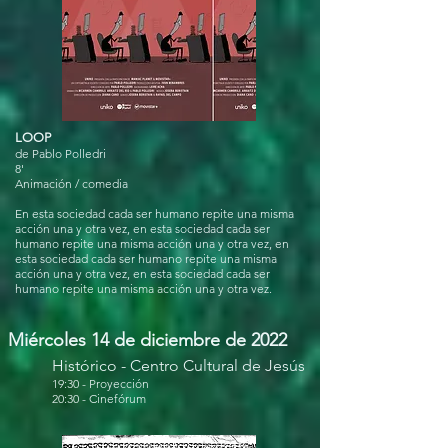
LOOP
de Pablo Polledri
8'
Animación / comedia
En esta sociedad cada ser humano repite una misma
acción una y otra vez, en esta sociedad cada ser
humano repite una misma acción una y otra vez, en
esta sociedad cada ser humano repite una misma
acción una y otra vez, en esta sociedad cada ser
humano repite una misma acción una y otra vez.
Miércoles 14 de diciembre de 2022
Histórico - Centro Cultural de Jesús
19:30 - Proyección
20:30 - Cinefórum