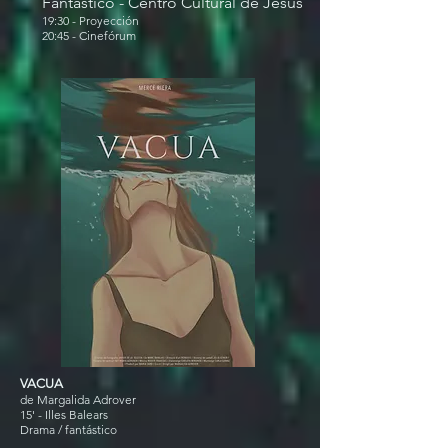
Fantástico - Centro Cultural de Jesús
19:30 - Proyección
20:45 - Cinefórum
VACUA
de Margalida Adrover
15' - Illes Balears
Drama / fantástico