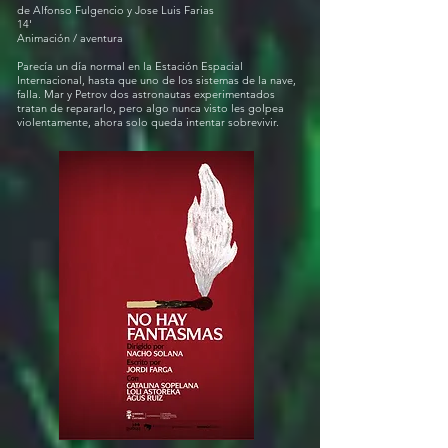
de Alfonso Fulgencio y Jose Luis Farias
14'
Animación / aventura
Parecía un día normal en la Estación Espacial
Internacional, hasta que uno de los sistemas de la nave,
falla. Mar y Petrov dos astronautas experimentados
tratan de repararlo, pero algo nunca visto les golpea
violentamente, ahora solo queda intentar sobrevivir.