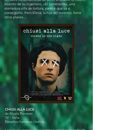
invento de su ingeniero, «El Semblante», una
aterradora silla de tortura, parece que va a
conseguirlo. Pero Elena, la hija del inventor, tiene
otros planes…
CHIUSI ALLA LUCE
de Nicola Piovesan
10' - Italia
Derechos humanos / bélica
La película congela en el tiempo la terrible tragedia de