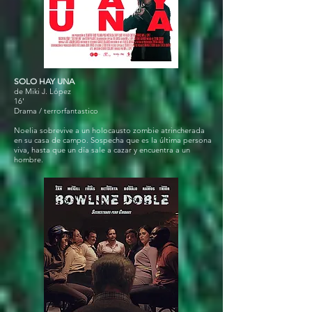
SOLO HAY UNA
de Miki J. López
16'
Drama / terrorfantastico
Noelia sobrevive a un holocausto zombie atrincherada
en su casa de campo. Sospecha que es la última persona
viva, hasta que un día sale a cazar y encuentra a un
hombre.