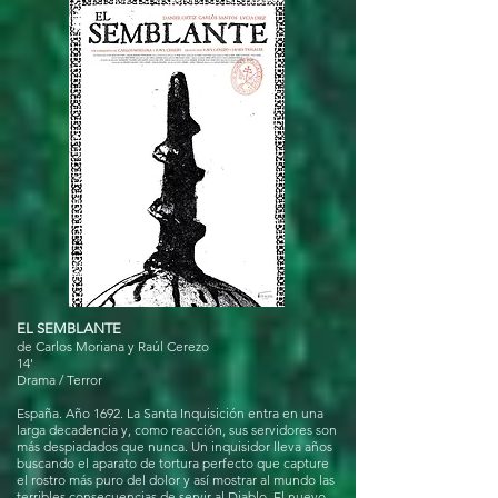
EL SEMBLANTE
de Carlos Moriana y Raúl Cerezo
14'
Drama / Terror
España. Año 1692. La Santa Inquisición entra en una
larga decadencia y, como reacción, sus servidores son
más despiadados que nunca. Un inquisidor lleva años
buscando el aparato de tortura perfecto que capture
el rostro más puro del dolor y así mostrar al mundo las
terribles consecuencias de servir al Diablo. El nuevo