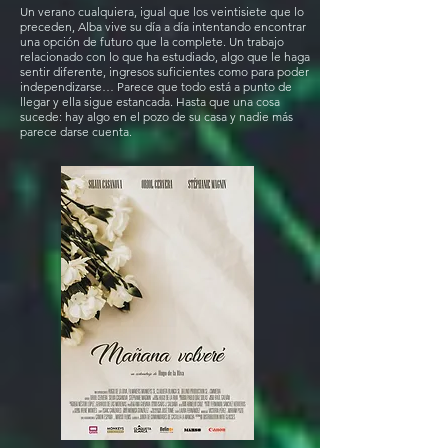
Un verano cualquiera, igual que los veintisiete que lo
preceden, Alba vive su día a día intentando encontrar
una opción de futuro que la complete. Un trabajo
relacionado con lo que ha estudiado, algo que le haga
sentir diferente, ingresos suficientes como para poder
independizarse… Parece que todo está a punto de
llegar y ella sigue estancada. Hasta que una cosa
sucede: hay algo en el pozo de su casa y nadie más
parece darse cuenta.