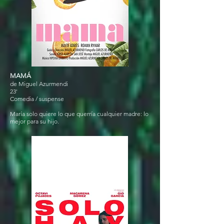
MAMÁ
de Miguel Azurmendi
23'
Comedia / suspense
María solo quiere lo que querría cualquier madre: lo
mejor para su hijo.