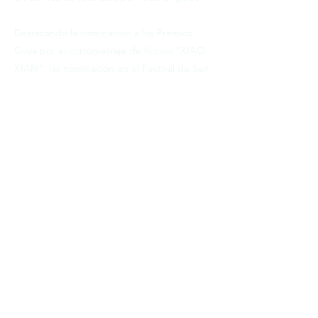
Destacando la nominación a los Premios
Goya por el cortometraje de ficción “XIAO
XIAN”, las nominación en el Festival de San
Sebastián por “LA HOGUERA” y las diez
candidaturas en los premios Fugaz, entre
las que se encontraba mejor dirección de
producción.
A parte de sus labores como productor, es
profesor del Master Internacional de Cine y
en el Curso de Realización de la Escuela
EFTI
Previous
Next
contact@ibicine.com