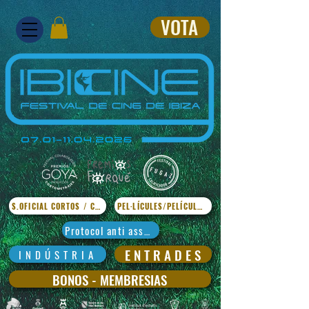
VOTA
S.OFICIAL CORTOS / CURTS
PEL·LÍCULES/PELÍCULAS
Protocol anti assetjament
E N T R A D E S
I N D Ú S T R I A
BONOS - MEMBRESIAS