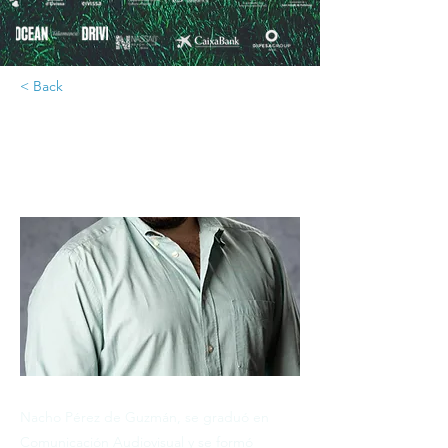
< Back
NACHO PÉREZ DE GUZMÁN
Nacho Pérez de Guzmán, se graduó en
Comunicación Audiovisual y se formó