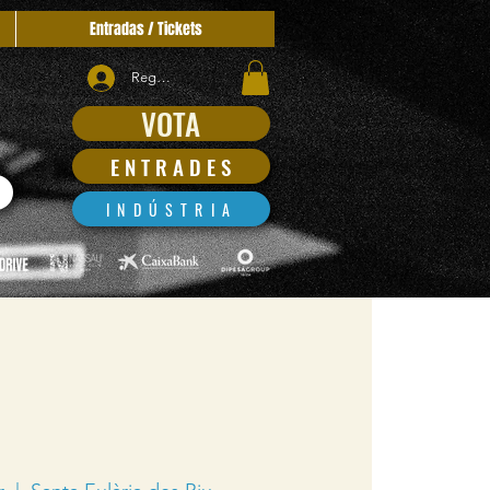
Entradas / Tickets
Regístrate
VOTA
E N T R A D E S
I N D Ú S T R I A