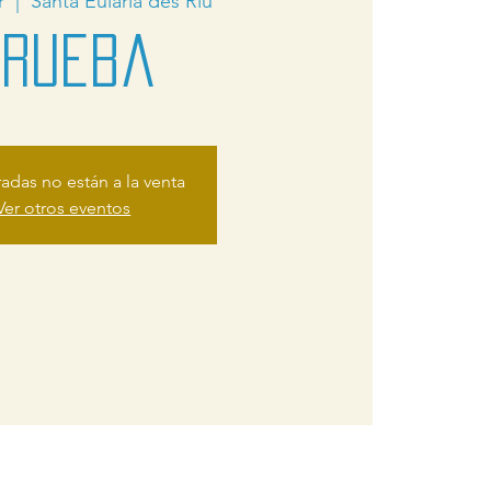
r
  |  
Santa Eulària des Riu
prueba
radas no están a la venta
Ver otros eventos