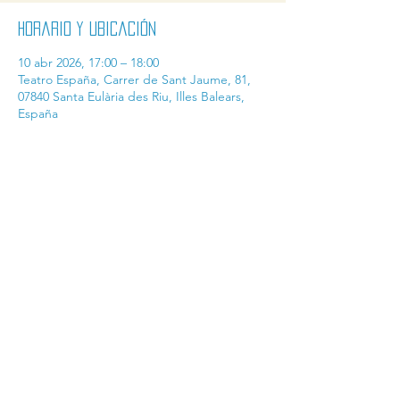
Horario y ubicación
10 abr 2026, 17:00 – 18:00
Teatro España, Carrer de Sant Jaume, 81,
07840 Santa Eulària des Riu, Illes Balears,
España
Compartir este evento
contact@ibicine.com
industria@ibicine.com
ventas@ibicine.com
AMB EL SUPORT DE: