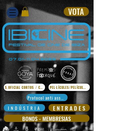
VOTA
S.OFICIAL CORTOS / CURTS
PEL·LÍCULES/PELÍCULAS
Protocol anti assetjament
E N T R A D E S
I N D Ú S T R I A
BONOS - MEMBRESIAS