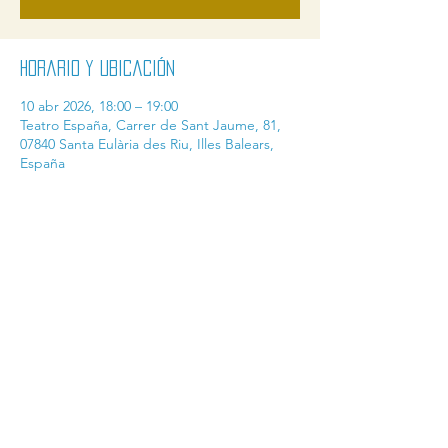
Horario y ubicación
10 abr 2026, 18:00 – 19:00
Teatro España, Carrer de Sant Jaume, 81,
07840 Santa Eulària des Riu, Illes Balears,
España
Compartir este evento
contact@ibicine.com
industria@ibicine.com
ventas@ibicine.com
AMB EL SUPORT DE: