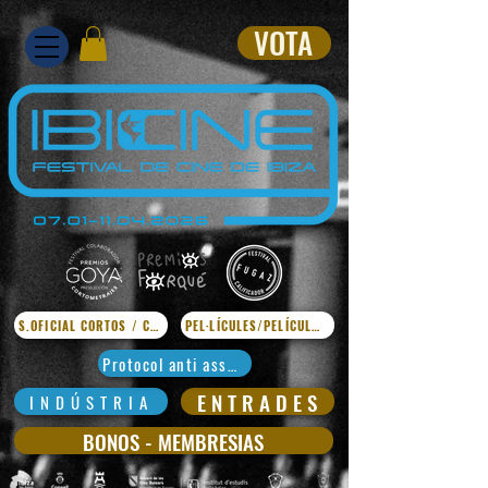
VOTA
S.OFICIAL CORTOS / CURTS
PEL·LÍCULES/PELÍCULAS
Protocol anti assetjament
E N T R A D E S
I N D Ú S T R I A
BONOS - MEMBRESIAS