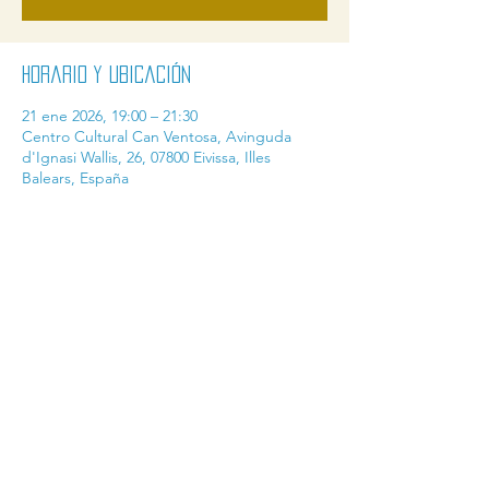
Horario y ubicación
21 ene 2026, 19:00 – 21:30
Centro Cultural Can Ventosa, Avinguda
d'Ignasi Wallis, 26, 07800 Eivissa, Illes
Balears, España
Compartir este evento
contact@ibicine.com
industria@ibicine.com
ventas@ibicine.com
AMB EL SUPORT DE: