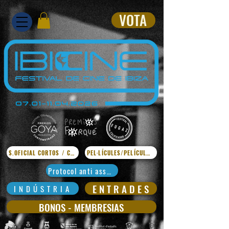
VOTA
S.OFICIAL CORTOS / CURTS
PEL·LÍCULES/PELÍCULAS
Protocol anti assetjament
E N T R A D E S
I N D Ú S T R I A
BONOS - MEMBRESIAS